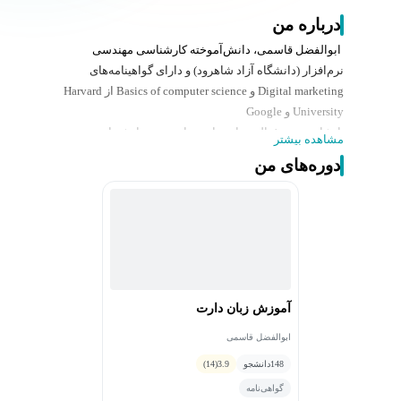
درباره من
ابوالفضل قاسمی، دانش‌آموخته کارشناسی مهندسی
نرم‌افزار (دانشگاه آزاد شاهرود) و دارای گواهینامه‌های
Digital marketing و Basics of computer science از Harvard
University و Google
ایشان تجربه فعالیت با عنوان برنامه‌نویس ارشد اندروید در
مشاهده بیشتر
شرکت‌های ایده پردازشگران آفاق البرز و برنامه‌نویس
دوره‌های من
اندروید شرکت پیش‌گامان مبتکر زمرد شرق را در کارنامه
داشته و هم‌اکنون به‌عنوان برنامه‌نویس اندروید و فعال در
زمینه واقعیت مجازی و افزوده در پردیس هوش مصنوعی
پارک علم فناوری استان سمنان فعالیت می‌کنند.
از سوابق نمایشگاه‌ها و کنفرانس ایشان می‌توان به
نمایشگاه کار دانشگاه صنعتی شاهرود، نمایشگاه پایانی c50x
پارک علم و فناوری دانشگاه صنعتی شریف، ماراتون
آموزش زبان دارت
برنامه‌نویسی اندروید دانشگاه صنعتی شریف در صندوق
نوآوری و شکوفایی ریاست‌جمهوری اشاره نمود.
ابوالفضل قاسمی
148
دانشجو
3.9
(14)
گواهی‌نامه