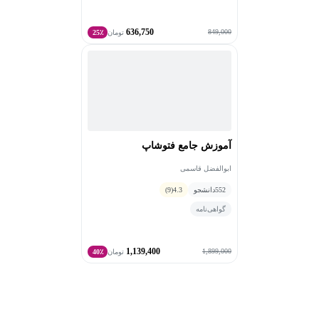
636,750
849,000
تومان
25٪
آموزش جامع فتوشاپ
ابوالفضل قاسمی
552
دانشجو
4.3
(9)
گواهی‌نامه
1,139,400
1,899,000
تومان
40٪