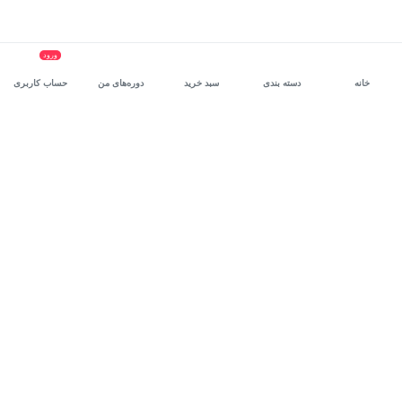
ورود
خانه
دسته بندی
سبد خرید
دوره‌های من
حساب کاربری
سرویس سازمانی مکتب‌خونه
، بستر رشد و توانمندسازی حرفه‌ای
کارکنان در مسیر توسعه‌ فردی آن‌هاست.
درخواست دمو
برنامه‌نویسی