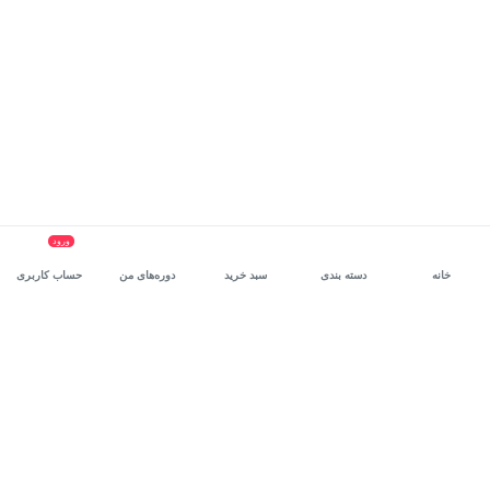
ورود
خانه
دسته بندی
سبد خرید
دوره‌های من
حساب کاربری
سرویس سازمانی مکتب‌خونه
، بستر رشد و توانمندسازی حرفه‌ای
کارکنان در مسیر توسعه‌ فردی آن‌هاست.