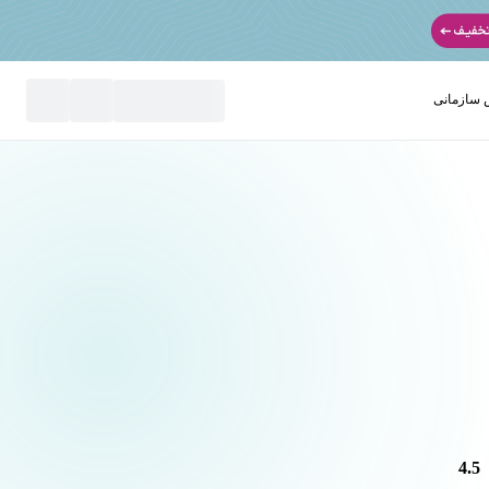
سازمانی
نید
4.5