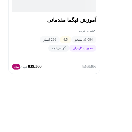
آموزش فیگما مقدماتی
احسان عزتی
3,084
دانشجو
4.5
266 امتیاز
محبوب کاربران
گواهی‌نامه
839,300
1,199,000
تومان
30٪