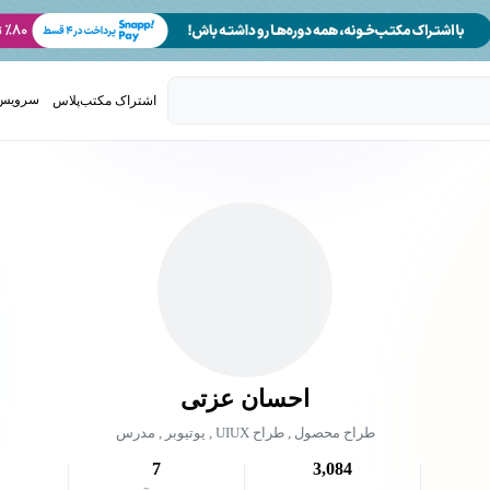
سرویس 
اشتراک مکتب‌پلاس
تدریس ک
احسان عزتی
طراح محصول , طراح UIUX , یوتیوبر , مدرس
7
3,084