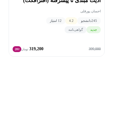
ادیت مبتدی تا پیشرفته (افترافکت)
احسان پورقلی
245
دانشجو
4.2
12 امتیاز
جدید
گواهی‌نامه
319,200
399,000
تومان
20٪