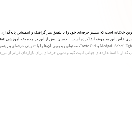
به‌عنوان ادیتور اختصاصی یوتیوبرهای شناخته‌شده‌ای چون Medgal، Soheil Eghtesadi و Toxic Girl