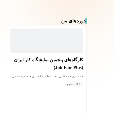
دوره‌های من
کارگاه‌های پنجمین نمایشگاه کار ایران
(Job Fair Plus)
جاب ویژن • مصطفی رنجبر • غلامرضا حیدری • احمدرضا فاضل •
علی ایمانی مقدسی • مازیار چیت‌ساز • سامان هاشمی • عادله
587
دانشجو
باغبان • آرمان عزیزی • مهشاد ابطحی فروشانی • اباذر کمالی •
میلاد قیصری