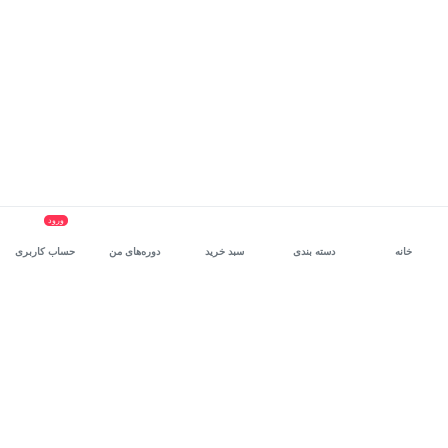
ورود
خانه
دسته بندی
سبد خرید
دوره‌های من
حساب کاربری
سرویس سازمانی مکتب‌خونه
، بستر رشد و توانمندسازی حرفه‌ای
کارکنان در مسیر توسعه‌ فردی آن‌هاست.