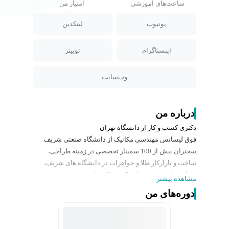
ساعت‌های آموزشی
امتیاز من
یوتیوب
لینکدین
اینستاگرام
توییتر
وب‌سایت
درباره من
دکتری کسب و کار از دانشگاه تهران
فوق لیسانس مهندسی مکانیک از دانشگاه صنعتی شریف
سخنران بیش از 100 سمینار تخصصی در زمینه طراحی،
ساخت و بازارکار طلا و جواهرات در دانشگاه های شریف،
تهران، علم و صنعت، امیرکبیر و الزهرا
مشاهده بیشتر
مترجم 6 جلد کتاب تخصصی در زمینه طلا و جواهرات
دوره‌های من
موسس آکادمی جواهرات اردوان آنوش
خالق تجربه اولین دپارتمان استور تخصصی طلا و نقره،
اردوان گالری