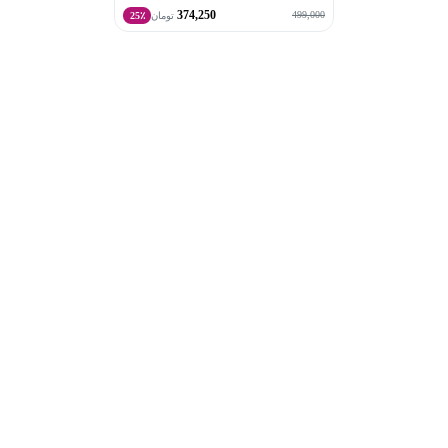
374,250
499,000
تومان
25٪