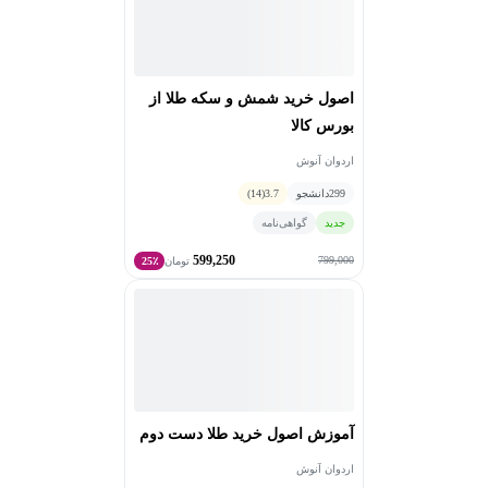
مشاور بیش از ده ها برند مطرح طلافروشی
اصول خرید شمش و سکه طلا از
بورس کالا
اردوان آنوش
299
دانشجو
3.7
(14)
جدید
گواهی‌نامه
599,250
799,000
تومان
25٪
آموزش اصول خرید طلا دست دوم
اردوان آنوش