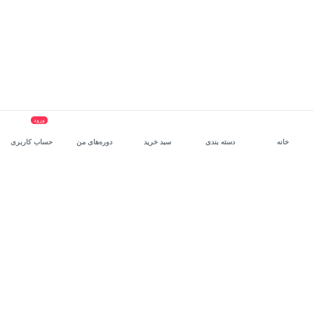
ورود
خانه
دسته بندی
سبد خرید
دوره‌های من
حساب کاربری
سرویس سازمانی مکتب‌خونه
، بستر رشد و توانمندسازی حرفه‌ای
کارکنان در مسیر توسعه‌ فردی آن‌هاست.