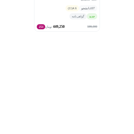
107
دانشجو
4.6
(11)
جدید
گواهی‌نامه
449,250
599,000
تومان
25٪