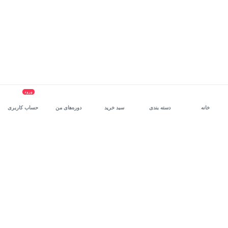
ورود
خانه
دسته بندی
سبد خرید
دوره‌های من
حساب کاربری
سرویس سازمانی مکتب‌خونه
، بستر رشد و توانمندسازی حرفه‌ای
کارکنان در مسیر توسعه‌ فردی آن‌هاست.