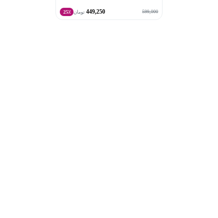
449,250
599,000
تومان
25٪