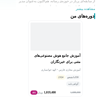
از سابقه‌ای پربار در حوزه‌ی رسانه، هم‌اکنون به‌عنوان مدیر
آموزش خبرگزاری فارس و معاون آموزش انجمن سواد
مشاهده بیشتر
رسانه‌ای ایران مشغول فعالیت هستند. به‌عنوان مدرس
دوره‌های من
رسمی انجمن سواد رسانه‌ای، دوره‌های آموزشی متعددی را
در سطوح گوناگون برگزار کرده‌اند و نقش محوری در ارتقای
دانش، مهارت و بینش رسانه‌ای اقشار مختلف جامعه ایفا
کرده‌اند. حضور فعال و مؤثر ایشان در برنامه‌ریزی و اجرای
دوره‌های تخصصی، دکتر خوانساری را به یکی از ارکان
آموزشی جریان‌ساز این حوزه بدل کرده است.
افزون بر فعالیت‌های آموزشی، دکتر خوانساری در حوزه‌ی
آموزش جامع هوش مصنوعی‌های
سیاست‌گذاری فرهنگی نیز نقشی فعال و ممتاز داشته‌اند؛
متنی برای خبرنگاران
عضویت در شورای سیاست‌گذاری جایزه‌ی جهانی اربعین و
ریاست هیئت داوران جشنواره‌ی ملی و بین‌المللی رسانه‌ی
آموزش مجازی فارس • الهه خوانساری
بانوان (حریم رسالت)، از جمله مسئولیت‌های کلیدی ایشان
330
دانشجو
4
(18)
بوده است. انتخاب به‌عنوان «بانوی رسانه‌ای تراز انقلاب
گواهی‌نامه
اسلامی» و تقدیر در دهمین جشنواره‌ی رسانه‌ای ابوذر
1,019,400
به‌عنوان یکی از چهره‌های شاخص رسانه‌ای کشور، گواهی بر
1,699,000
تومان
40٪
اثرگذاری حرفه‌ای، دغدغه‌مندی علمی و حضور مؤثر ایشان در
عرصه‌ی جریان‌سازی رسانه‌ای است. نگاه ژرف‌نگر، رویکرد
علمی و تعهد اجتماعی، از دکتر خوانساری چهره‌ای الهام‌بخش