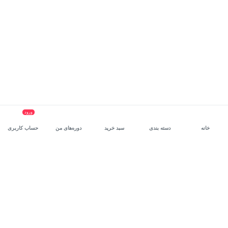
ورود
خانه
دسته بندی
سبد خرید
دوره‌های من
حساب کاربری
سرویس سازمانی مکتب‌خونه
، بستر رشد و توانمندسازی حرفه‌ای
کارکنان در مسیر توسعه‌ فردی آن‌هاست.