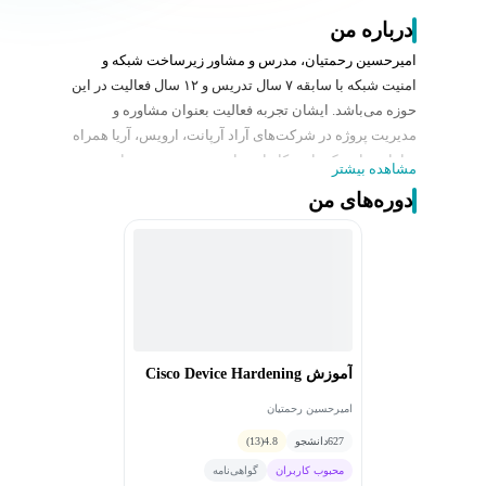
درباره من
امیرحسین رحمتیان، مدرس و مشاور زیرساخت شبکه و
امنیت شبکه با سابقه ۷ سال تدریس و ۱۲ سال فعالیت در این
حوزه می‌باشد. ایشان تجربه فعالیت بعنوان مشاوره و
مدیریت پروژه در شرکت‌های آراد آرپانت، ارویس، آریا همراه
سامانه و اینوتک را در کارنامه دارند. همچنین به عنوان
مشاهده بیشتر
متخصص شبکه و امنیت شبکه در بانک خاورمیانه، شرکت
دوره‌های من
شاتل و هم چنین هماتلکام فعالیت کردند. از سوابق آموزشی
ایشان می‌توان به سابقه بیش از ۱۶۰۰ ساعت تدریس
دروه‌های مختلف cisco (شامل ccna، ccnp، ccie ، dccor، scor
و sise ) اشاره نمود.
آموزش Cisco Device Hardening
امیرحسین رحمتیان
627
دانشجو
4.8
(13)
محبوب کاربران
گواهی‌نامه