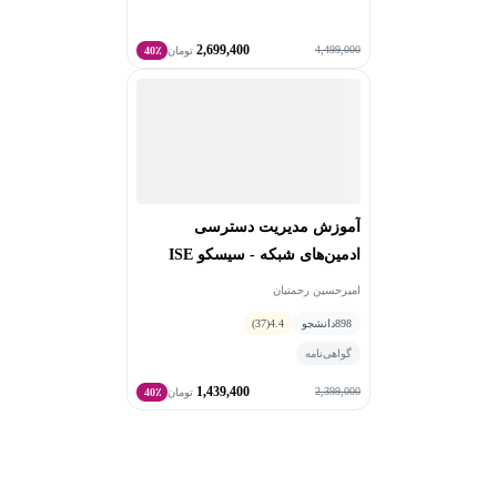
2,699,400
4,499,000
تومان
40٪
آموزش مدیریت دسترسی
ادمین‌های شبکه - سیسکو ISE
امیرحسین رحمتیان
898
دانشجو
4.4
(37)
گواهی‌نامه
1,439,400
2,399,000
تومان
40٪