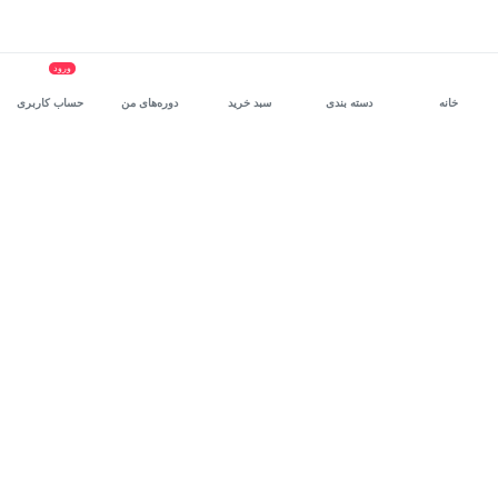
ورود
خانه
دسته بندی
سبد خرید
دوره‌های من
حساب کاربری
سرویس سازمانی مکتب‌خونه
، بستر رشد و توانمندسازی حرفه‌ای
کارکنان در مسیر توسعه‌ فردی آن‌هاست.
درخواست دمو
برنامه‌نویسی