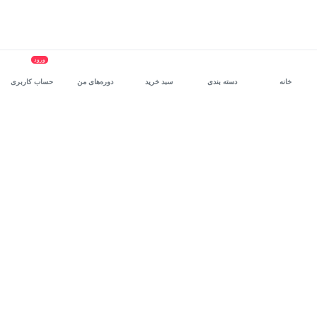
ورود
خانه
دسته بندی
سبد خرید
دوره‌های من
حساب کاربری
سرویس سازمانی مکتب‌خونه
، بستر رشد و توانمندسازی حرفه‌ای
کارکنان در مسیر توسعه‌ فردی آن‌هاست.
درخواست دمو
برنامه‌نویسی