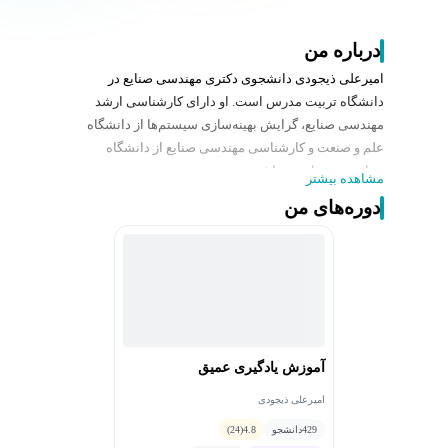
درباره من
امیرعلی ذیجودی دانشجوی دکتری مهندسی صنایع در
دانشگاه تربیت مدرس است. او دارای کارشناسی ارشد
مهندسی صنایع، گرایش بهینه‌سازی سیستم‌ها از دانشگاه
علم و صنعت و کارشناسی مهندسی صنایع از دانشگاه
خوارزمی تهران می‌باشد.
مشاهده بیشتر
از سوابق و زمینه‌های فعالیت تخصصی ذیجودی می‌توان به
دوره‌های من
موارد زیر اشاره کرد:
- تدریس نرم‌افزار GAMS در دانشگاه خوارزمی
- تدریس دوره‌های پایتون، بهینه‌سازی با پایتون و یادگیری
عمیق
- علاقمندی به مباحث برنامه ریزی غیر قطعی و تدریس
الگوریتم ال -شکل
- علاقه‌مندی به حوزه مدیریت زنجیره تامین و لجستیک
آموزش یادگیری عمیق
ذیجودی با تکیه بر دانش آکادمیک و تسلط بر ابزارهای
بهینه‌سازی و برنامه‌نویسی، دوره‌های خود را برگزار می‌کند.
امیرعلی ذیجودی
429
دانشجو
4.8
(24)