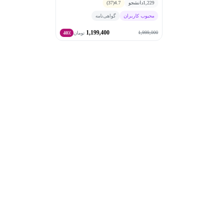
1,229
دانشجو
4.7
(37)
محبوب کاربران
گواهی‌نامه
1,199,400
1,999,000
تومان
40٪