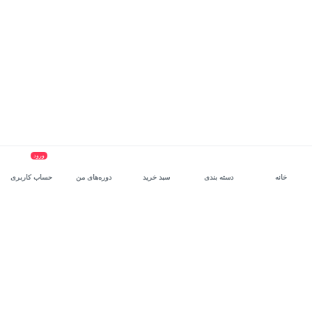
ورود
خانه
دسته بندی
سبد خرید
دوره‌های من
حساب کاربری
سرویس سازمانی مکتب‌خونه
، بستر رشد و توانمندسازی حرفه‌ای
کارکنان در مسیر توسعه‌ فردی آن‌هاست.