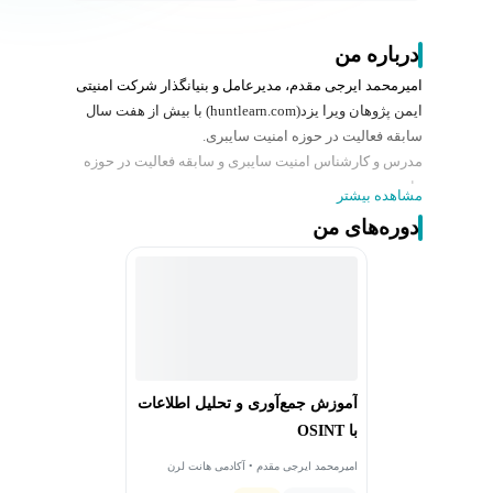
درباره من
امیرمحمد ایرجی مقدم، مدیرعامل و بنیانگذار شرکت امنیتی
ایمن پژوهان ویرا یزد(huntlearn.com) با بیش از هفت سال
سابقه فعالیت در حوزه امنیت سایبری.
مدرس و کارشناس امنیت سایبری و سابقه فعالیت در حوزه
های زیر:
مشاهده بیشتر
1. تست نفوذ
دوره‌های من
2. SOC
3. تیم قرمز
4. فارنزیک
و کارشناس ارشد MBA دانشگاه تهران
آموزش جمع‌آوری و تحلیل اطلاعات
با OSINT
امیرمحمد ایرجی مقدم • آکادمی هانت لرن