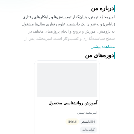
درباره من
امیرمحمّد تهمتن، بنیان‌گذار تیم بینش‌ها و راهکارهای رفتاری
(بایاس) و به‌عنوان یک دانشمند علوم رفتاری سال‌ها مشغول
به پژوهش، آموزش و ترویج و انجام پروژه‌های مختلف در
سطح سیاست‌گذاری و کسب‌وکار است. امیرمحمّد، پس از
فارغ‌التحصیلی از رشته‌ی اقتصاد از دانشگاه‌های تهران و
مشاهده بیشتر
صنعتی شریف، موفق به پذیرش رشته‌ی سیاست‌گذاری
دوره‌های من
عمومی در دانشگاه‌های هاروارد، آکسفورد و کلمبیای نیویورک
شد. امیرمحمّد، توانسته است اثرگذاری مهمی در ایجاد
حلقه‌های فکری برای کاربست یافته‌های علوم رفتاری داشته
باشد:
– تاسیس اولین آزمایشگاه علوم رفتاری در دانشگاه‌های
ایران (آزمایشگاه علوم رفتاری در دانشکده مدیریت و اقتصاد
دانشگاه صنعتی شریف)
آموزش روانشناسی محصول
– تاسیس گروه سیاست‌گذاری رفتاری در اندیشکده حکمرانی
امیرمحمد تهمتن
شریف
564
دانشجو
4.6
(16)
– برگزاری کارگاه‌ها، دوره‌های آموزشی و سخنرانی‌های
گواهی‌نامه
متفاوت (شرکت‌های همراه اول، ایرانسل، دیجی‌کالا، مپنا،