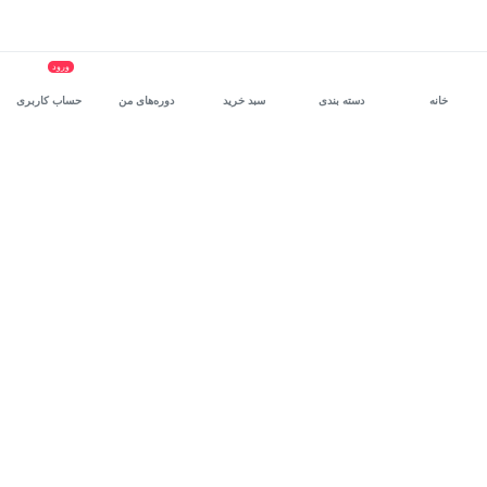
ورود
خانه
دسته بندی
سبد خرید
دوره‌های من
حساب کاربری
سرویس سازمانی مکتب‌خونه
، بستر رشد و توانمندسازی حرفه‌ای
کارکنان در مسیر توسعه‌ فردی آن‌هاست.
درخواست دمو
برنامه‌نویسی