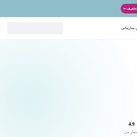
سازمانی
نید
4.9
تیاز من