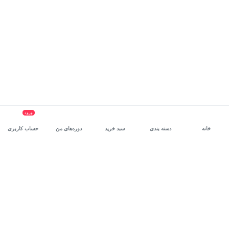
ورود
خانه
دسته بندی
سبد خرید
دوره‌های من
حساب کاربری
سرویس سازمانی مکتب‌خونه
، بستر رشد و توانمندسازی حرفه‌ای
کارکنان در مسیر توسعه‌ فردی آن‌هاست.