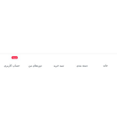
ورود
خانه
دسته بندی
سبد خرید
دوره‌های من
حساب کاربری
سرویس سازمانی مکتب‌خونه
، بستر رشد و توانمندسازی حرفه‌ای
کارکنان در مسیر توسعه‌ فردی آن‌هاست.