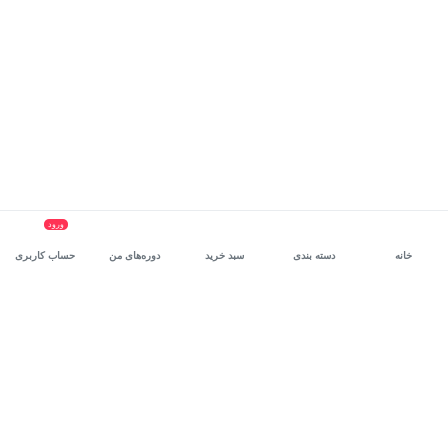
ورود
خانه
دسته بندی
سبد خرید
دوره‌های من
حساب کاربری
سرویس سازمانی مکتب‌خونه
، بستر رشد و توانمندسازی حرفه‌ای
کارکنان در مسیر توسعه‌ فردی آن‌هاست.