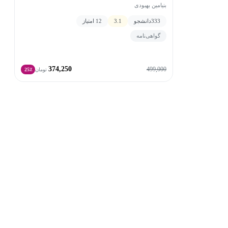
بنیامین بهبودی
333
دانشجو
3.1
12 امتیاز
گواهی‌نامه
374,250
499,000
تومان
25٪