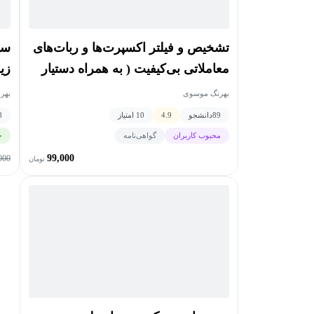
تشخیص و فیلتر اکسپرت‌ها و ربات‌های
معاملاتی بی‌کیفیت ( به همراه دستیار
زی
هوش مصنوعی)
بهرنگ موسوی
بهر
89
دانشجو
4.9
10 امتیاز
8
محبوب کاربران
گواهی‌نامه
ج
99,000
000
تومان