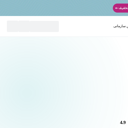
سازمانی
نید
4.9