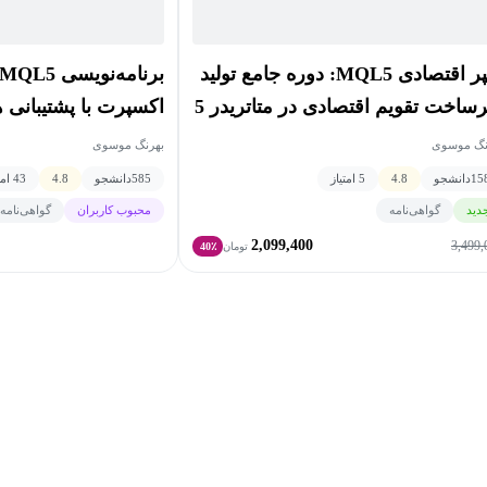
سپر اقتصادی MQL5: دوره جامع تولید
رساخت تقویم اقتصادی در متاتریدر 5
اکسپرت با پشتیبان
نگ موسوی
بهرنگ موسوی
15
دانشجو
4.8
5 امتیاز
585
دانشجو
4.8
43 امتیاز
دید
گواهی‌نامه
محبوب کاربران
گواهی‌نامه
2,099,400
3,499,
تومان
40٪