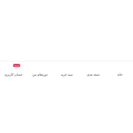
ورود
خانه
دسته بندی
سبد خرید
دوره‌های من
حساب کاربری
سرویس سازمانی مکتب‌خونه
، بستر رشد و توانمندسازی حرفه‌ای
کارکنان در مسیر توسعه‌ فردی آن‌هاست.