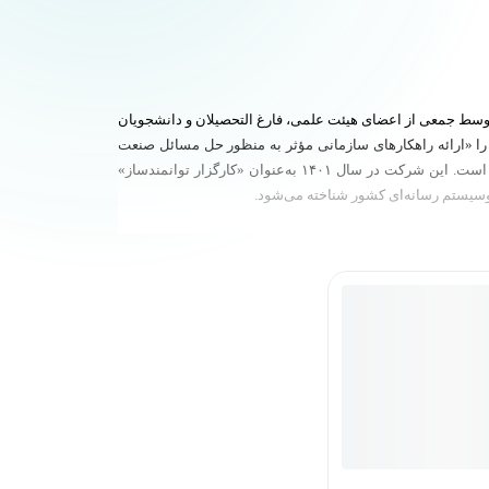
انش‌پژوهان نوآور رسانیوم»، یک مجموعه خلاق آموزشی، پژوهشی در حوزه ارتباطات و رسانه است. رسانیوم در اردیبهشت‌ماه سال ۱۳۹۹، توسط جمعی از اعضای هیئت علمی، فارغ التحصیلان و دانشجویان
د را «ارائه راهکارهای سازمانی مؤثر به منظور حل مسائل صنعت
رسانه و ارتباطات کشور» تعریف نموده است. رسانیوم شامل بازوهای اصلی آموزش، پژوهش، مشاوره، برگزاری رویداد، انتشارات و کارخانه محتوا است. این شرکت در سال ۱۴۰۱ به‌عنوان «کارگزار توانمندساز»
اکوسیستم رسانه‌ای کشور شناخته می‌شود.