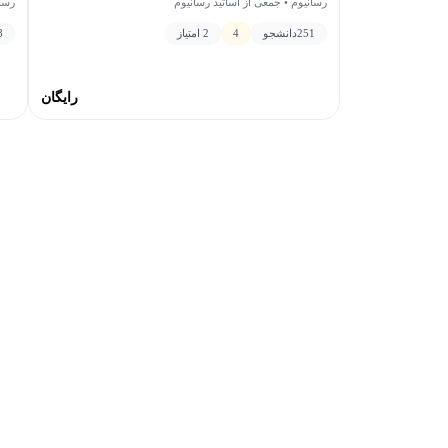
رسان
رسانیوم • جمعی از اساتید رسانیوم
8
251
دانشجو
4
2 امتیاز
رایگان