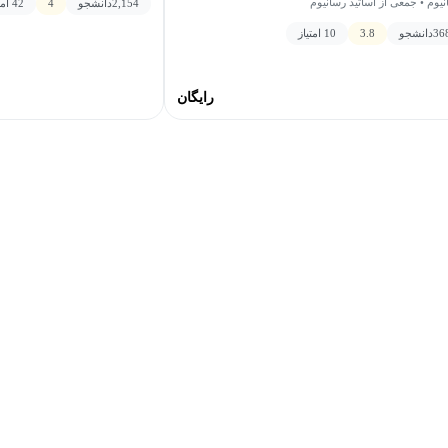
یوم • جمعی از اساتید رسانیوم
2,154
دانشجو
4
42 امتیاز
36
دانشجو
3.8
10 امتیاز
رایگان