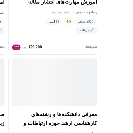
آموزش مهارت‌های انتشار مقاله
آم
رسانیوم • جمعی از اساتید رسانیوم
رسان
326
دانشجو
4.5
12 امتیاز
0
گواهی‌نامه
گ
159,200
000
199,000
تومان
20٪
صف
معرفی دانشکده‌ها و رشته‌های
زب
کارشناسی ارشد حوزه ارتباطات و
رسانه