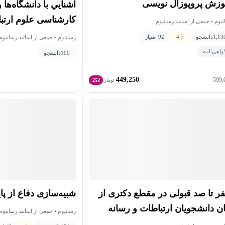
وزش پروپوزال نویسی
آشنايي با دانشگاه‌ها
کارشناسی علوم ارتب
یوم • جمعی از اساتید رسانیوم
1,13
دانشجو
4.7
92 امتیاز
رسانیوم • جمعی از اساتید رسانیوم
واهی‌نامه
100
دانشجو
449,250
599,
تومان
25٪
ر تا صد قبولی در مقطع دکتری از
شبیه‌سازی دفاع از پای
ان دانشجویان ارتباطات و رسانه
رسانیوم • جمعی از اساتید رسانیوم