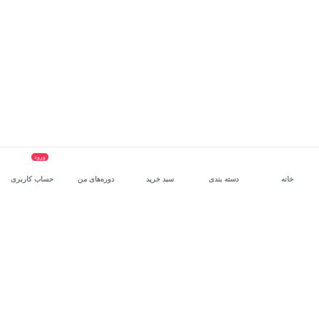
ورود
خانه
دسته بندی
سبد خرید
دوره‌های من
حساب کاربری
سرویس سازمانی مکتب‌خونه
، بستر رشد و توانمندسازی حرفه‌ای
کارکنان در مسیر توسعه‌ فردی آن‌هاست.