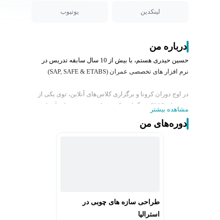
لینکدین
یوتیوب
درباره من
حسین حیدری هستم، با بیش از 10 سال سابقه تدریس در
نرم افزار های تخصصی عمران (SAP, SAFE & ETABS)
در اوج دوران کرونا و برگزاری کلاس‌های آنلاین، توی یکی از
دوره‌های SAPکه برگزار میکردم، با فردی در نیوزلند آشنا شدم
مشاهده بیشتر
که در زمینه‌ی طراحی سازه‌های چوبی کار می‌کرد و به من
دوره‌های من
پیشنهاد همکاری داد.
از سر علاقه به تجربه‌ی چالش‌های جدید، پیشنهادش رو
پذیرفتم...
نمی‌دونستم تصمیمی که اون روز گرفتم، جرقه‌ای خواهد شد
که قسمتی از آینده‌ی کاریم رو شکل می‌ده.
طراحی سازه‌های چوبی به خاطر مسائل زیست‌محیطی،
خیلی بازار رو به رشدی در دنیا داره.
طراحی سازه های چوبی در
حالا و بعد از پنج سال، علاوه بر نیوزلند، با پروژه‌هایی در
استرالیا
استرالیا، آلمان و حتی مقداری در کانادا و آمریکا هم درگیر