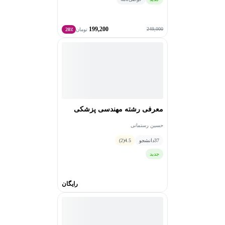
199,200
249,000
تومان
20٪
معرفی رشته مهندسی پزشکی
حسین رستمانی
37
دانشجو
4.5
(2)
جدید
رایگان