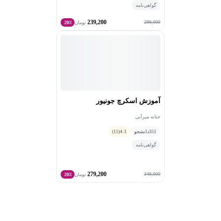
گواهی‌نامه
239,200
299,000
تومان
20٪
آموزش اسکرچ جونیور
حنانه میرآبی
351
دانشجو
4.3
(15)
گواهی‌نامه
279,200
349,000
تومان
20٪