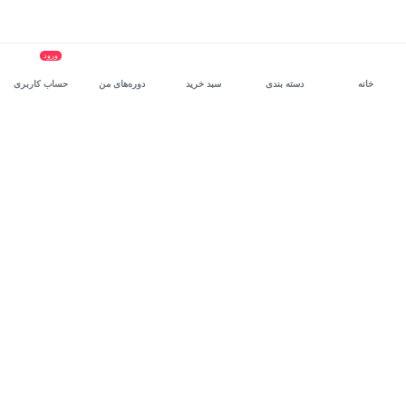
ورود
خانه
دسته بندی
سبد خرید
دوره‌های من
حساب کاربری
سرویس سازمانی مکتب‌خونه
، بستر رشد و توانمندسازی حرفه‌ای
کارکنان در مسیر توسعه‌ فردی آن‌هاست.
درخواست دمو
برنامه‌نویسی