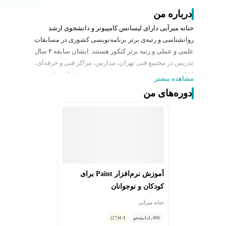
درباره من
حنانه میرآبی دارای لیسانس کامپیوتر و دانشجوی ارشد
روانشناسی و رتبه‌ی برتر برنامه‌نویسی کشوری در مسابقات
علمی و عملی و رتبه برتر کنکور هستند. ایشان سابقه ۴ سال
تدریس در مجتمع فنی تهران، مدارس، مراکز فنی و حرفه‌ای،
ایرانیان سایبر و تدریس دوره تربیت مدرس اسکرچ با
مشاهده بیشتر
همکاری داناکو و دانالاین را دارند. وی مدرس دوره‌های سی
دوره‌های من
پلاس پلاس، پایتون، اسکرچ، اسکرچ جونیور، الگوریتم،
فلوچارت و ICDL نیز بوده و همچنین سابقه تدریس
برنامه‌نویسی به کودکان دارای اختلالات یادگیری را دارند.
آموزش نرم‌افزار Paint برای
کودکان و نوجوانان
حنانه میرآبی
1,496
دانشجو
4.4
(27)