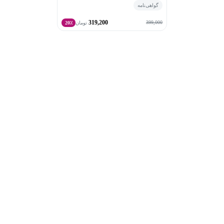
گواهی‌نامه
آناتومی را به خوبی فرا بگیرید، بلکه درک شما از این موضوع
319,200
به قدری عمیق باشد که بتوانید به راحتی آن را در امتحانات و
399,000
تومان
20٪
همچنین در مسیرهای حرفه‌ای خود به کار ببرید. هدف من،
کاهش استرس و زمان صرف‌شده برای مطالعه و مرور
مطالب است تا شما بتوانید با اطمینان خاطر به آموخته‌های
خود تسلط پیدا کنید و نتایج بهتری در امتحانات کسب کنید.