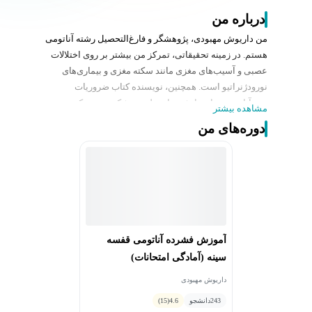
درباره من
من داریوش مهبودی، پژوهشگر و فارغ‌التحصیل رشته آناتومی
هستم. در زمینه تحقیقاتی، تمرکز من بیشتر بر روی اختلالات
عصبی و آسیب‌های مغزی مانند سکته مغزی و بیماری‌های
نورودژنراتیو است. همچنین، نویسنده کتاب
ضروریات
نوروآناتومی برای دانشجویان علوم پزشکی
هستم که به
مشاهده بیشتر
تازگی منتشر شده است. در این کتاب، به بررسی دقیق و
دوره‌های من
کاربردی ساختارهای عصبی و ارتباطات آن‌ها پرداخته‌ام تا به
دانشجویان کمک کنم تا درک بهتری از سیستم عصبی انسان
پیدا کنند.
در طول تدریس و تجربیاتم، مشاهده کرده‌ام که بسیاری از
دانشجویان در نزدیکی امتحانات با حجم زیادی از مطالب
روبه‌رو هستند که مرور آن‌ها بسیار وقت‌گیر و گاهی
خسته‌کننده می‌شود. هدف من از برگزاری این دوره، ساده‌تر
آموزش فشرده آناتومی قفسه
کردن روند آمادگی برای امتحانات است. به جای مرور مطالب
سینه (آمادگی امتحانات)
پیچیده و دشوار، سعی می‌کنم مطالب را به گونه‌ای ارائه دهم
که برای شما قابل فهم، کاربردی و در عین حال جذاب باشد.
داریوش مهبودی
در این دوره، تمرکز من بر این است که با استفاده از
243
دانشجو
4.6
(15)
روش‌های نوین آموزشی، به شما کمک کنم تا نه تنها مطالب