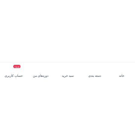
ورود
خانه
دسته بندی
سبد خرید
دوره‌های من
حساب کاربری
سرویس سازمانی مکتب‌خونه
، بستر رشد و توانمندسازی حرفه‌ای
کارکنان در مسیر توسعه‌ فردی آن‌هاست.