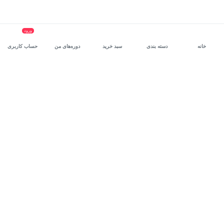
ورود
خانه
دسته بندی
سبد خرید
دوره‌های من
حساب کاربری
سرویس سازمانی مکتب‌خونه
، بستر رشد و توانمندسازی حرفه‌ای
کارکنان در مسیر توسعه‌ فردی آن‌هاست.
درخواست دمو
برنامه‌نویسی