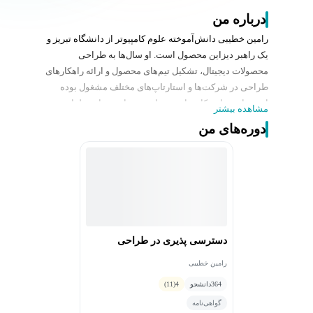
درباره من
رامین خطیبی دانش‌آموخته علوم کامپیوتر از دانشگاه تبریز و
یک راهبر دیزاین محصول ا‌ست. او سال‌ها به طراحی
محصولات دیجیتال، تشکیل تیم‌های محصول و ارائه راهکارهای
طراحی در شرکت‌ها و استارتاپ‌های مختلف مشغول بوده
است. از سوابق کاری او می‌توان به مواردی مانند طراحی
مشاهده بیشتر
اپلیکیشن برنامه ۹۰، مشاوره به شرکت‌های هفهشتاد،
دوره‌های من
معاونت خلاقیت شرکت لبنانی سمسون‌اپز، مدیریت محصول
اپلیکیشن تاپ و همچنین همکاری با باشگاه Fulham انگلستان
برای طراحی محصولات تمرینی بازیکنان، همکاری با اساتید و
دانشجویان دانشگاه‌های Kent انگلستان و UMass آمریکا
برای خلق محصولات مختلف اشاره کرد.
رامین خطیبی در حال حاضر موسس و راهبر آکادمی و
دسترسی‌ پذیری در طراحی
استودیو دیزاین (Dexign) بوده و بهراه تیم خود، به ارائه
خدمات دیزاین و همچنین آموزش و ترویج تفکر دیزاین
رامین خطیبی
می‌پردازد.
364
دانشجو
4
(11)
استودیوی وی از سال ۱۳۹۷ خدمات گسترده‌ای به
گواهی‌نامه
شرکت‌هایی همچون بیمه سامان، بنیاد ملی نخبگان،