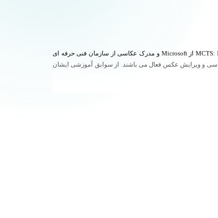
رضا زارع، دانش آموخته کارشناسی ارشد مهندسی صنایع (دانشگاه علم و صنعت) و دارای گواهینامه های PMI-PMP از PMI و MCTS: Microsoft Project 2010 از Microsoft و مدرک عکاسی از سازمان فنی حرفه ای
س و مدیر برنامه ریزی و کنترل پروژه در پروژه های ساختمانی و صنعتی، به نزدیک به ۸ سال در زمینه عکاسی و ویرایش عکس فعال می باشند. از سوابق آموزشی ایشان