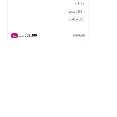
رضا زارع
202
دانشجو
گواهی‌نامه
769,300
1,099,000
تومان
30٪