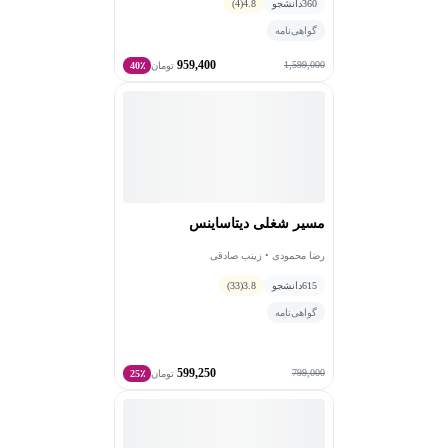
360
دانشجو
4.8
(4)
گواهی‌نامه
959,400
1,599,000
تومان
40٪
مسیر شغلی دیتاساینس
رضا محمودی • زینب صادقی
615
دانشجو
3.8
(33)
گواهی‌نامه
599,250
799,000
تومان
25٪