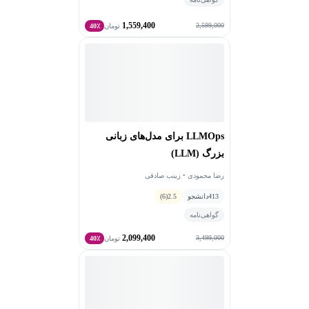
1,559,400
2,599,000
تومان
40٪
LLMOps برای مدل‌های زبانی
بزرگ (LLM)
رضا محمودی • زینب صادقی
413
دانشجو
2.5
(6)
گواهی‌نامه
2,099,400
3,499,000
تومان
40٪