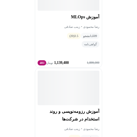
آموزش MLOps
رضا محمودی • زینب صادقی
509
دانشجو
3.5
(20)
گواهی‌نامه
1,139,400
1,899,000
تومان
40٪
آموزش رزومه‌نویسی و روند
استخدام در شرکت‌ها
رضا محمودی • زینب صادقی