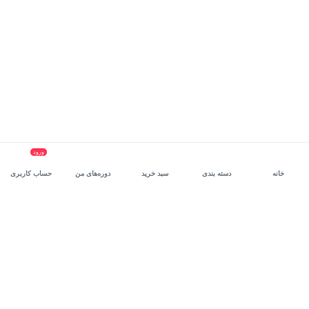
ورود
خانه
دسته بندی
سبد خرید
دوره‌های من
حساب کاربری
سرویس سازمانی مکتب‌خونه
، بستر رشد و توانمندسازی حرفه‌ای
کارکنان در مسیر توسعه‌ فردی آن‌هاست.