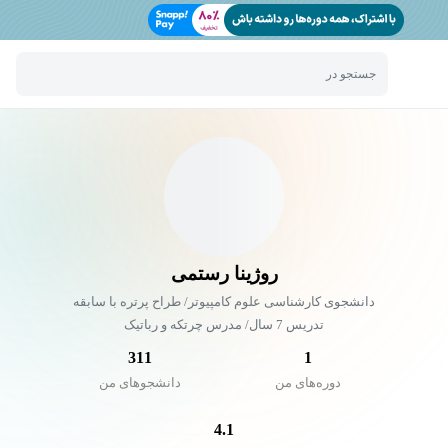
جستجو در
روژینا رستمی
دانشجوی کارشناسی علوم کامپیوتر/ طراح پرتره با سابقه
تدریس 7 سال/ مدرس چرتکه و رباتیک
311
1
دوره‌های من
دانشجو‌های من
4.1