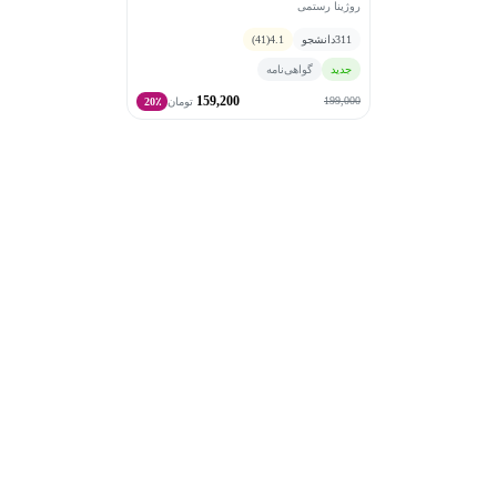
روژینا رستمی
311
دانشجو
4.1
(41)
جدید
گواهی‌نامه
159,200
199,000
تومان
20٪