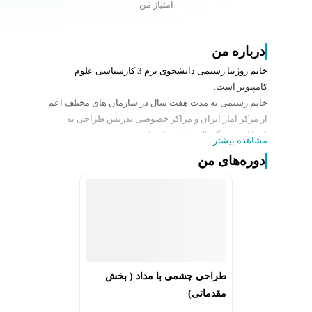
امتیاز من
درباره من
خانم روژینا رستمی دانشجوی ترم 3 کارشناسی علوم
کامپیوتر است.
خانم رستمی به مدت هفت سال در سازمان های مختلف اعم
از مرکز آمار ایران و مراکز خصوصی تدریس طراحی به
کودکان و بزرگسالان انجام داده اند.
مشاهده بیشتر
از دستاورد و مدارک حرفه ای خانم رستمی می توان به موارد
دوره‌های من
زیر اشاره کرد:
1. گواهینامه بین المللی چرتکه
2. مدرک فتوشاپ و طراحی کارت ویزیت
طراحی چشمی با مداد ( بخش
مقدماتی)