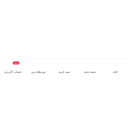
ورود
خانه
دسته بندی
سبد خرید
دوره‌های من
حساب کاربری
سرویس سازمانی مکتب‌خونه
، بستر رشد و توانمندسازی حرفه‌ای
کارکنان در مسیر توسعه‌ فردی آن‌هاست.