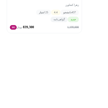
زهرا کشاورز
437
دانشجو
4.4
25 امتیاز
جدید
گواهی‌نامه
839,300
1,199,000
تومان
30٪