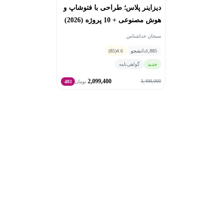
دیپلم شبکه و نرم‌افزار است، با تلفیق دانش فنی کامپیوتر و
دیزاینر پلاس؛ طراحی با فتوشاپ و
هنر طراحی استراتژیک، بر خلق تجربه‌های دیجیتال کاربرمحور
هوش مصنوعی + 10 پروژه (2026)
و حل مسائل واقعی کاربران تمرکز دارد.
سبحان خداشناس
1,885
دانشجو
4.6
(85)
جدید
گواهی‌نامه
2,099,400
3,499,000
تومان
40٪