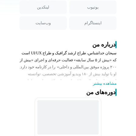
یوتیوب
لینکدین
اینستاگرام
وب‌سایت
درباره من
سبحان خداشناس، طراح ارشد گرافیک و طراح UI/UX است
که «بیش از ۵ سال سابقه» فعالیت حرفه‌ای و اجرای «بیش از
۲۰۰ پروژه موفق بین‌المللی و داخلی» را در کارنامه خود دارد.
او با تولید بیش از ۱۸۰ ویدیو آموزشی تخصصی، توانسته
است جامعه‌ای بالغ بر 12 هزار نفر از علاقه‌مندان به طراحی
مشاهده بیشتر
را با خود همراه کند و سابقه برگزاری وبینارها و دوره‌ حضوری
دوره‌های من
فتوشاپ را نیز در سوابق خود دارد.
او در دوران دبیرستان به عنوان تولید کننده اپلیکیشن
آموزشی، موفق شد در میان ۱۰ طرح برتر مسابقه کشوری و
بین‌المللی «الف‌تا» (تحت حمایت گروه صنعتی گلرنگ) قرار
گیرد.
سبحان خداشناس که دانشجوی مهندسی نرم‌افزار و دارای