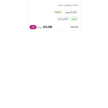
- آموزش نرم افزارهای HSC و Hydra/Medusa
سجاد ابراهیمی مقدم
- آموزش رسم نمودار به کمک OriginPro
230
دانشجو
4.2
(30)
جدید
گواهی‌نامه
319,200
399,000
تومان
20٪