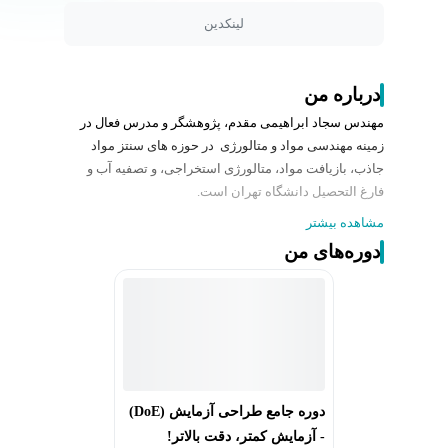
لینکدین
درباره من
مهندس سجاد ابراهیمی مقدم، پژوهشگر و مدرس فعال در
زمینه مهندسی مواد و متالورژی در حوزه های سنتز مواد
جاذب، بازیافت مواد، متالورژی استخراجی، و تصفیه آب و
فارغ التحصیل دانشگاه تهران است.
مشاهده بیشتر
با تجربه پیاده‌سازی طراحی آزمایشات، شبیه‌سازی‌های
دوره‌های من
ترمودینامیکی و آنالیز داده‌ها در بیش از 10 پژوهش؛ و راهبری
پروژه‌های دانشجویی.
عناوین برخی از دوره های آموزشی برگزار شده توسط
مهندس ابراهیمی مقدم به صورت ذیل می باشد:
- آموزش طراحی آزمایش و نرم افزارهای Minitab و Design
دوره جامع طراحی آزمایش (DoE)
Expert
- آزمایش کمتر، دقت بالاتر!
- آموزش آنالیز BET و تحلیل آن