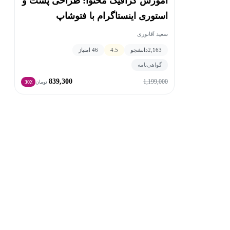
آموزش گرافیک محتوا: طراحی پست و
استوری اینستاگرام با فتوشاپ
سعید آقانوری
2,163
دانشجو
4.5
46 امتیاز
گواهی‌نامه
839,300
1,199,000
تومان
30٪