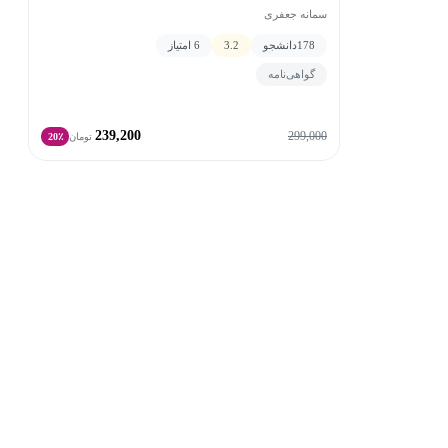
سمانه جعفری
178
دانشجو
3.2
6 امتیاز
گواهی‌نامه
239,200
299,000
تومان
20٪