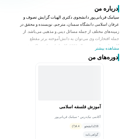
درباره من
سیامک قربانی‌پور دانشجوی دکتری الهیات گرایش تصوف و
عرفان اسلامی دانشگاه سمنان، مترجم، نویسنده و محقق در
زمینه‌های مختلف از جمله مسائل دینی و مذهبی می‌باشد. از
جمله افتخارات وی می‌توان به دانش‌آموخته برتر مقطع
کارشناسی ارشد در سال 1391، کار با واحدهای مراکز رشد
مشاهده بیشتر
علم و فناوری در استان‌های مختلف، دارا بودن چندین مقاله و
دوره‌های من
کتاب در خصوص ادیان و همچنین دریافت لوح‌های تقدیر متعدد
در زمینه‌های پژوهشی و اسلامی اشاره کرد. ایشان مهارت
ترجمه اصولی انگلیسی و عربی (عمومی و تخصصی)، تولید
محتوا، تحقیق و پژوهش داشته و تدریس در مجموعه‌های
گوناگون به صورت حضوری و آنلاین در خصوص آموزش زبان
انگلیسی و فلسفه اسلامی نیز از دیگر فعالیت ایشان است.
آموزش فلسفه اسلامی
آکادمی نیک‌درس • سیامک قربانی‌پور
218
دانشجو
4.4
(7)
گواهی‌نامه