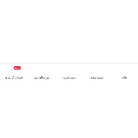
ورود
خانه
دسته بندی
سبد خرید
دوره‌های من
حساب کاربری
سرویس سازمانی مکتب‌خونه
، بستر رشد و توانمندسازی حرفه‌ای
کارکنان در مسیر توسعه‌ فردی آن‌هاست.