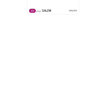
524,250
699,000
تومان
25٪