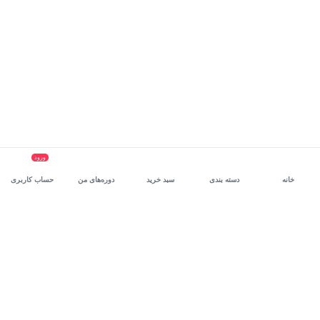
ورود
خانه
دسته بندی
سبد خرید
دوره‌های من
حساب کاربری
سرویس سازمانی مکتب‌خونه
، بستر رشد و توانمندسازی حرفه‌ای
کارکنان در مسیر توسعه‌ فردی آن‌هاست.