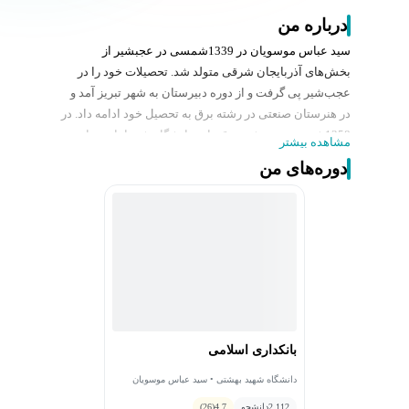
درباره من
سید عباس موسویان در 1339شمسی در عجب‏شیر از
بخش‌های آذربایجان شرقى متولد شد. تحصیلات خود را در
عجب‌شیر پی گرفت و از دوره دبیرستان به شهر تبریز آمد و
در هنرستان صنعتی در رشته برق به تحصیل خود ادامه داد. در
1358شمسی، در رشته برق وارد دانشگاه شد، اما پس از
مشاهده بیشتر
انقلاب فرهنگی و تعطیلی دانشگاه‌ها، از 1360شمسی، به
دوره‌های من
حوزه علمیه قم رفت و به تحصیل علوم دینی پرداخت، وی
همزمان در رشته اقتصاد نظری در دانشگاه مفید به تحصیل
پرداخت و از 1368، به مدت ده سال به درس خارج فقه و
اصول مشغول شد.
در 1373شمسی، برای اخذ مدرک کارشناسی ارشد در رشته
اقتصاد نظری وارد دانشگاه شهید بهشتی تهران شد و بعد از
آن به تحصیل در دوره دکترای تخصصی تفسیر و علوم قرآن در
همین دانشگاه مشغول شد. این اندیشمند اسلامی در
1382شمسی، دکترای تخصصی تفسیر و علوم قرآنی خود را
بانکداری اسلامی
گرفت و موفق شد در سال 1384، مدرک دکترای فقه اقتصادی
دانشگاه شهید بهشتی • سید عباس موسویان
را از حوزه علمیه قم نیز دریافت کند.
2,112
دانشجو
4.7
(26)