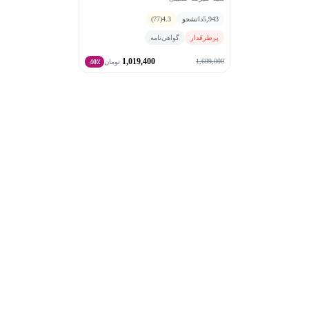
استفاده کنند و با اجرای نقش در موقعیت‌های واقعی، یادگیری
5,943
دانشجو
4.3
(77)
خود را عمیق‌تر کنند.
پرطرفدار
گواهی‌نامه
1,019,400
1,699,000
تومان
40٪