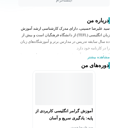
اینستاگرام
درباره من
سید علیرضا حسینی، دارای مدرک کارشناسی ارشد آموزش
زبان انگلیسی (TEFL) از دانشگاه فرهنگیان است و بیش از
ده سال سابقه تدریس در مدارس برتر و آموزشگاه‌های زبان
را در کارنامه خود دارد.
ایشان دبیر رسمی آموزش و پرورش بوده و در دایره سنجش
مشاهده بیشتر
و ارزشیابی آموزش و پرورش فعالیت دارد. تخصص وی در
دوره‌های من
حوزه گرامر و مهارت نگارش (Writing) است و با تکیه بر
تجربه آموزشی خود، رویکردی علمی و کاربردی را در تدریس
ارائه می‌دهد.
دوره‌های ارائه‌شده با هدف آموزش مفهومی و اصولی زبان
انگلیسی طراحی شده‌اند و بر درک عمیق ساختارهای زبانی،
مهارت تولید متن‌های استاندارد و کاربرد زبان در موقعیت‌های
واقعی تمرکز دارند. با بهره‌گیری از روش‌های آموزشی نوین و
آموزش گرامر انگلیسی کاربردی از
تجربه گسترده در حوزه سنجش و ارزیابی، ایشان به
پایه: یادگیری سریع و آسان
زبان‌آموزان کمک می‌کند تا بدون حفظ‌کردن‌های طاقت‌فرسا،
مفاهیم گرامری را درک کرده، در نوشتار و مکالمه از آن‌ها
سید علیرضا حسینی