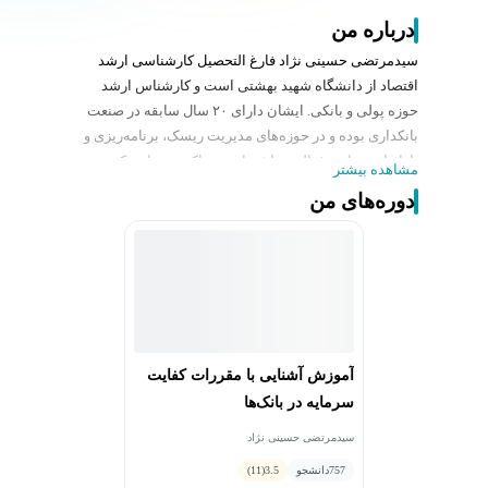
درباره من
سیدمرتضی حسینی نژاد فارغ التحصیل کارشناسی ارشد
اقتصاد از دانشگاه شهید بهشتی است و کارشناس ارشد
حوزه پولی و بانکی. ایشان دارای ۲۰ سال سابقه در صنعت
بانکداری بوده و در حوزه‌های مدیریت ریسک، برنامه‎‌ریزی و
بازاریابی سابقه فعالیت داشته‌اند. هم اکنون معاون کسب و
مشاهده بیشتر
کارهای خرد و متوسط در بلوبانک بوده و عضو هیئت مدیره
دوره‌های من
چند فین تک می باشند.
ایشان سابقه تدریس در حوزه نوآوری، توسعه محصول،
بانکداری و مدیریت ریسک را دارند.
آموزش آشنایی با مقررات کفایت
سرمایه در بانک‌ها
سیدمرتضی حسینی نژاد
757
دانشجو
3.5
(11)