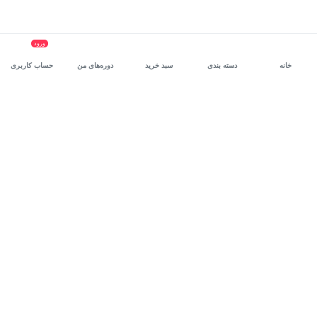
ورود
خانه
دسته بندی
سبد خرید
دوره‌های من
حساب کاربری
سرویس سازمانی مکتب‌خونه
، بستر رشد و توانمندسازی حرفه‌ای
کارکنان در مسیر توسعه‌ فردی آن‌هاست.
درخواست دمو
برنامه‌نویسی