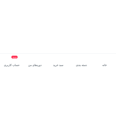
ورود
خانه
دسته بندی
سبد خرید
دوره‌های من
حساب کاربری
سرویس سازمانی مکتب‌خونه
، بستر رشد و توانمندسازی حرفه‌ای
کارکنان در مسیر توسعه‌ فردی آن‌هاست.