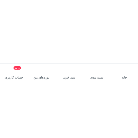
ورود
خانه
دسته بندی
سبد خرید
دوره‌های من
حساب کاربری
سرویس سازمانی مکتب‌خونه
، بستر رشد و توانمندسازی حرفه‌ای
کارکنان در مسیر توسعه‌ فردی آن‌هاست.