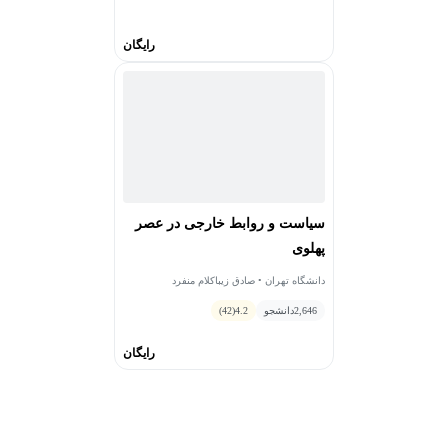
لیسانس و دکترای خود را می‌گیرد. موضوع تز دکترای او
رایگان
انقلاب اسلامی ایران و فلسفه سیاست غرب بوده‌است.
زیباکلام در سال ۱۳۶۹ به ایران بازگشته و پس از دو سال وارد
گروه علوم سیاسی دانشکده حقوق و علوم سیاسی دانشگاه
تهران می‌شود.
سیاست و روابط خارجی در عصر
پهلوی
دانشگاه تهران • صادق زیباکلام منفرد
2,646
دانشجو
4.2
(42)
رایگان