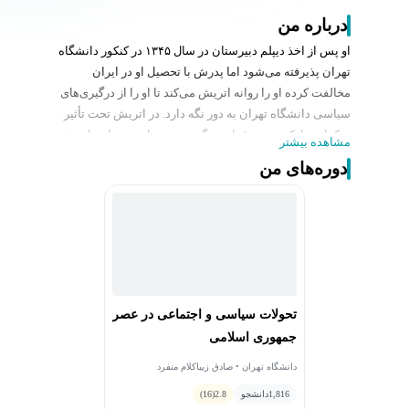
درباره من
او پس از اخذ دیپلم دبیرستان در سال ۱۳۴۵ در کنکور دانشگاه
تهران پذیرفته می‌شود اما پدرش با تحصیل او در ایران
مخالفت کرده او را روانه اتریش می‌کند تا او را از درگیری‌های
سیاسی دانشگاه تهران به دور نگه دارد. در اتریش تحت تأثیر
تفکرات مارکسیستی قرار می‌گیرد و تحصیل خود را در اتریش
مشاهده بیشتر
نیمه‌تمام گذاشته و به توصیه پدر در خرداد ۱۳۴۶
دوره‌های من
به انگلستان می‌رود.
بعد از طی دوره دوساله کالج او به پلی‌تکنیک شهر هادرزفیلد
در شمال بریتانیا می‌رود و وارد رشته مهندسی شیمی
می‌شود. او بعد از اتمام دوره کارشناسی وارد دوره
کارشناسی ارشد و سپس دکترای مهندسی شیمی در دانشگاه
برادفورد می‌شود. پس از آزادی در سال ۱۳۵۵، دستگاه امنیتی
کشور مانع بازگشت او به انگلستان و ادامه دوره دکتری شد و
تحولات سیاسی و اجتماعی در عصر
او به ناچار در ایران مانده و به عنوان مربی در دانشکده فنی
جمهوری اسلامی
دانشگاه تهران استخدام می‌گردد. پس از انقلاب در سال
۱۳۶۳ برای ادامه تحصیل به انگلستان باز می‌گردد اما به جای
دانشگاه تهران • صادق زیباکلام منفرد
ادامه تحصیل در رشته مهندسی شیمی به علوم انسانی روی
1,816
دانشجو
2.8
(16)
می‌آورد. او در دانشکده صلح‌شناسی دانشگاه برادفورد فوق