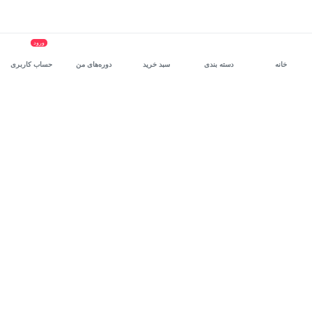
ورود
خانه
دسته بندی
سبد خرید
دوره‌های من
حساب کاربری
سرویس سازمانی مکتب‌خونه
، بستر رشد و توانمندسازی حرفه‌ای
کارکنان در مسیر توسعه‌ فردی آن‌هاست.
درخواست دمو
برنامه‌نویسی