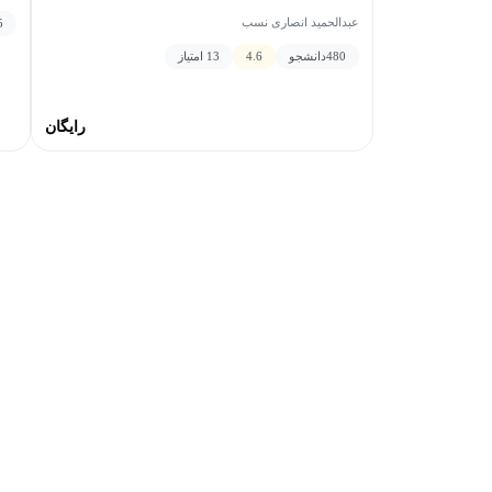
عبدالحمید انصاری نسب
5
480
دانشجو
4.6
13 امتیاز
رایگان