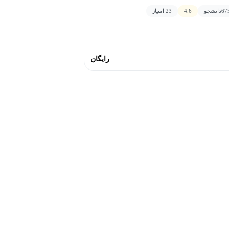
67
دانشجو
4.6
23 امتیاز
رایگان