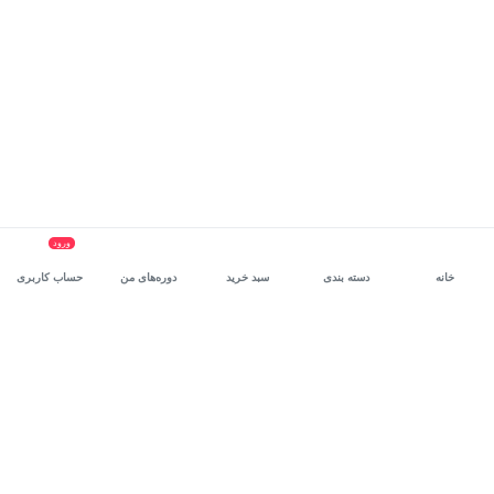
ورود
خانه
دسته بندی
سبد خرید
دوره‌های من
حساب کاربری
سرویس سازمانی مکتب‌خونه
، بستر رشد و توانمندسازی حرفه‌ای
کارکنان در مسیر توسعه‌ فردی آن‌هاست.