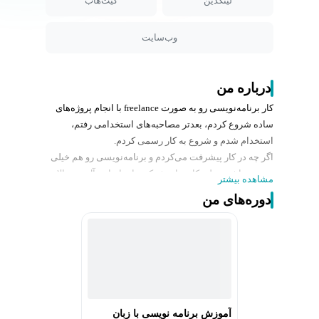
لینکدین
گیت‌هاب
وب‌سایت
درباره من
کار برنامه‌نویسی رو به صورت freelance با انجام پروژه‌های
ساده شروع کردم، بعدتر مصاحبه‌های استخدامی رفتم،
استخدام شدم و شروع به کار رسمی کردم.
اگر چه در کار پیشرفت می‌کردم و برنامه‌نویسی رو هم خیلی
دوست داشتم، ولی کار برای شرکت‌ها برام ایده‌آل نبود. الان
مشاهده بیشتر
می‌فهمم که زیادی کمال‌گرا بودم!
دوره‌های من
بعد از این که از کارهای ۸ تا ۵ خلاص شدم، کارهام ۲۴ ساعت
شد. گروه نرم‌افزاری طمطام رو ساختم. در قالب طمطام
استارت‌آپ‌های زیادی در حوزه‌های مختلف عرضه کردم و یا در
ساختشون مشارکت داشتم.
آموزش برنامه‌نویسی رو با تدریس Assembly شروع کردم.
بعد دوره‌های ++C# ،SQL ،ASP.NET ،C و حالا هم Rust.
تا به حال به بیش از هزار نفر آموزش برنامه‌نویسی دادم و
آموزش برنامه نویسی با زبان