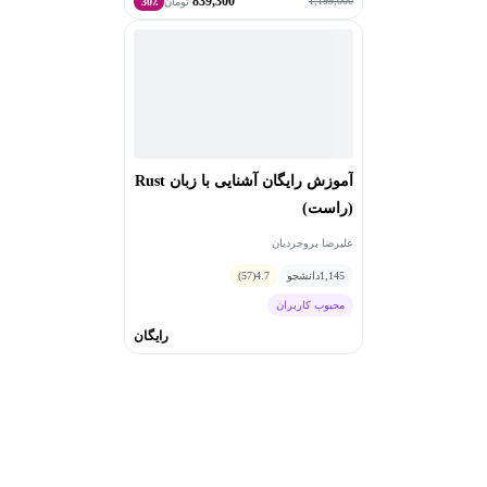
839,300
1,199,000
تومان
30٪
آموزش رایگان آشنایی با زبان Rust
(راست)
علیرضا بروجردیان
1,145
دانشجو
4.7
(57)
محبوب کاربران
رایگان