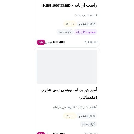
همه‌جای دنیا با دانشجوهام که تو شرکت‌های مختلف مشغول
راست از پایه - Rust Bootcamp
کار هستند، در ارتباطم.
علیرضا بروجردیان
1,382
دانشجو
4.7
(86)
محبوب کاربران
گواهی‌نامه
899,400
1,499,000
تومان
40٪
آموزش برنامه‌نویسی سی‌ شارپ
(مقدماتی)
آکادمی کنار تیم • علیرضا بروجردیان
1,060
دانشجو
4.6
(78)
گواهی‌نامه