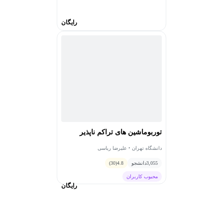
Technologies for Energy Generation, Transmission and
رایگان
Storage, (pp. 389-395), Florida, USA, BrownWalker Press.."
: None, 2012.
درخشان هوره، شهرام و علیرضا ریاسی. "توربین های آبی."
تهران: انتشارات جهاد دانشگاهی، 1393.
توربوماشین های تراکم ناپذیر
دانشگاه تهران • علیرضا ریاسی
3,055
دانشجو
4.8
(30)
محبوب کاربران
رایگان