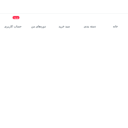
ورود
خانه
دسته بندی
سبد خرید
دوره‌های من
حساب کاربری
سرویس سازمانی مکتب‌خونه
، بستر رشد و توانمندسازی حرفه‌ای
کارکنان در مسیر توسعه‌ فردی آن‌هاست.
درخواست دمو
برنامه‌نویسی