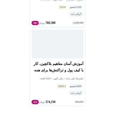
با رویکردی متفاوت و چرخشی، از سطح مبتدی تا پیشرفته،
192
دانشجو
3.8
(5)
تلاش کرده‌ام روند آموزش را به‌گونه‌ای طراحی کنم که
گواهی‌نامه
به‌تدریج مهارت‌ها و تجربه‌ها منتقل شوند و در هر مرحله سطح
769,300
توانمندی دانشجویان ارتقا یابد.
1,099,000
تومان
30٪
آموزش آسان مفاهیم بلاکچین، کار
با کیف پول و تراکنش‌ها برای همه
علیرضا علی زاده • علی الهی • code kilid
600
دانشجو
4.2
(26)
گواهی‌نامه
374,250
499,000
تومان
25٪