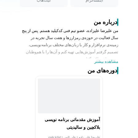
اینستاگرام
گیت‌هاب
درباره من
من علیرضا علیزاده، عضو تیم فنی کدکیلید هستم. پس از پنج
سال فعالیت در حوزه‌ی رمزارزها و هفت سال تجربه در
زمینه‌ی نرم‌افزار و کار با زبان‌های مختلف برنامه‌نویسی،
تصمیم گرفتم آموزش‌هایی تهیه کنم و آن‌ها را با هم‌وطنان
خود به اشتراک بگذارم.
مشاهده بیشتر
تجربه و مهارت من در حوزه‌های بلاکچین، مهندسی نرم‌افزار،
دوره‌های من
مدیریت پروژه و توسعه‌ی پروژه‌ها به سبک چابک شکل گرفته
است. در آموزش‌ها نیز تلاش کرده‌ام رویکردی پروژه‌محور،
چرخشی و مهارت‌محور ارائه کنم تا دانشجویان بتوانند
مهارت‌های خود را به‌صورت تدریجی و چابک توسعه دهند.
از مهم‌ترین دستاوردها و همکاری‌های من می‌توان به کارهای
بین‌المللی با سنگاپور، دبی و آمریکا، تدریس در دانشگاه،
انجام پروژه‌های متعدد فریلنسری در ایران و خارج از کشور،
آموزش مقدماتی برنامه نویسی
مدیریت گروهی برای تکمیل پروژه‌ها و همچنین شرکت و
بلاکچین و سالیدیتی
سخنرانی در سمیناری با موضوع نقش هوش مصنوعی در
مهندسی نرم‌افزار اشاره کرد.
علیرضا علی زاده • علی الهی • code kilid